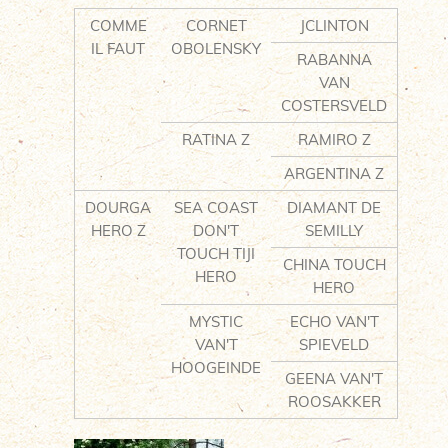
COMME
CORNET
JCLINTON
IL FAUT
OBOLENSKY
RABANNA
VAN
COSTERSVELD
RATINA Z
RAMIRO Z
ARGENTINA Z
DOURGA
SEA COAST
DIAMANT DE
HERO Z
DON'T
SEMILLY
TOUCH TIJI
CHINA TOUCH
HERO
HERO
MYSTIC
ECHO VAN'T
VAN'T
SPIEVELD
HOOGEINDE
GEENA VAN'T
ROOSAKKER