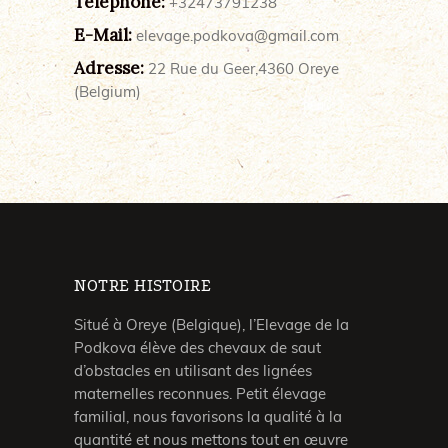
Téléphone:
+32473791238
E-Mail:
elevage.podkova@gmail.com
Adresse:
22 Rue du Geer,4360 Oreye
(Belgium)
NOTRE HISTOIRE
Situé à Oreye (Belgique), l’Elevage de la
Podkova élève des chevaux de saut
d’obstacles en utilisant des lignées
maternelles reconnues. Petit élevage
familial, nous favorisons la qualité à la
quantité et nous mettons tout en œuvre