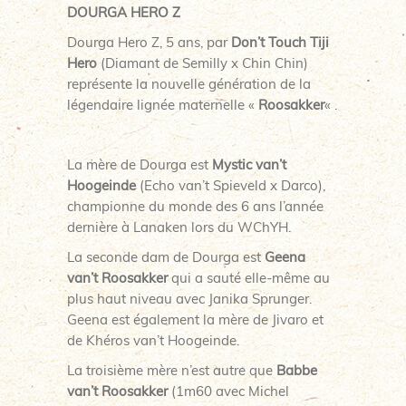
DOURGA HERO Z
Dourga Hero Z, 5 ans, par
Don’t Touch Tiji
Hero
(Diamant de Semilly x Chin Chin)
représente la nouvelle génération de la
légendaire lignée maternelle «
Roosakker
« .
La mère de Dourga est
Mystic van’t
Hoogeinde
(Echo van’t Spieveld x Darco),
championne du monde des 6 ans l’année
dernière à Lanaken lors du WChYH.
La seconde dam de Dourga est
Geena
van’t Roosakker
qui a sauté elle-même au
plus haut niveau avec Janika Sprunger.
Geena est également la mère de Jivaro et
de Khéros van’t Hoogeinde.
La troisième mère n’est autre que
Babbe
van’t Roosakker
(1m60 avec Michel